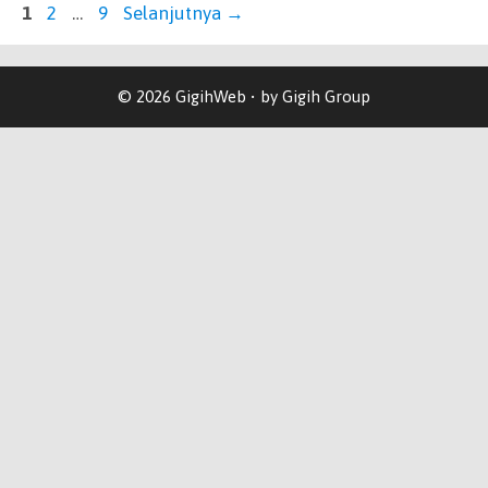
1
2
…
9
Selanjutnya
→
© 2026 GigihWeb • by Gigih Group