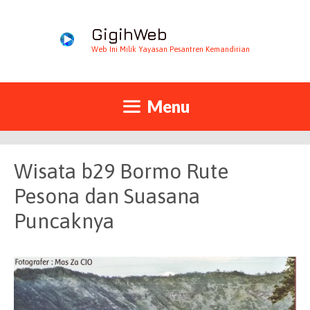
GigihWeb
Web Ini Milik Yayasan Pesantren Kemandirian
Menu
Wisata b29 Bormo Rute
Pesona dan Suasana
Puncaknya