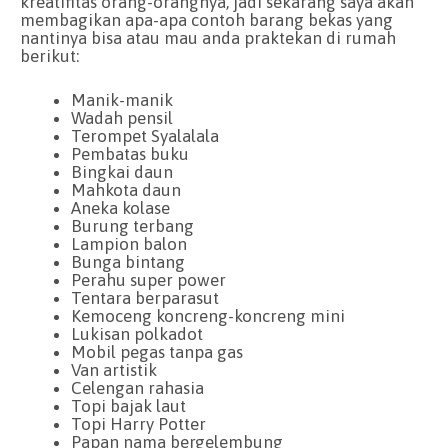
kreatifitas orang-orangnya, jadi sekarang saya akan
membagikan apa-apa contoh barang bekas yang
nantinya bisa atau mau anda praktekan di rumah
berikut:
Manik-manik
Wadah pensil
Terompet Syalalala
Pembatas buku
Bingkai daun
Mahkota daun
Aneka kolase
Burung terbang
Lampion balon
Bunga bintang
Perahu super power
Tentara berparasut
Kemoceng koncreng-koncreng mini
Lukisan polkadot
Mobil pegas tanpa gas
Van artistik
Celengan rahasia
Topi bajak laut
Topi Harry Potter
Papan nama bergelembung