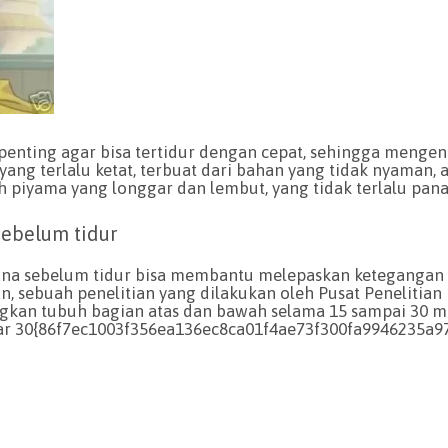
penting agar bisa tertidur dengan cepat, sehingga meng
yang terlalu ketat, terbuat dari bahan yang tidak nyaman,
h piyama yang longgar dan lembut, yang tidak terlalu panas
ebelum tidur
na sebelum tidur bisa membantu melepaskan ketegangan
an, sebuah penelitian yang dilakukan oleh Pusat Penelitia
an tubuh bagian atas dan bawah selama 15 sampai 30 me
ar 30{86f7ec1003f356ea136ec8ca01f4ae73f300fa9946235a9