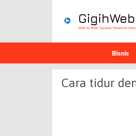
GigihWeb
Web Ini Milik Yayasan Pesantren Kem
Bisnis
Cara tidur de