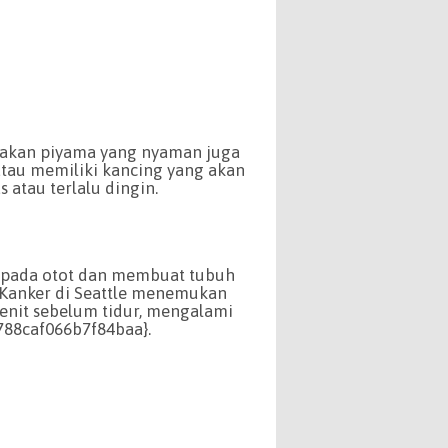
enakan piyama yang nyaman juga
 atau memiliki kancing yang akan
 atau terlalu dingin.
 pada otot dan membuat tubuh
n Kanker di Seattle menemukan
nit sebelum tidur, mengalami
788caf066b7f84baa}.