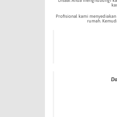
Disaat Anda menghubungi kam
ka
Profisional kami menyediakan 
rumah. Kemudi
Da