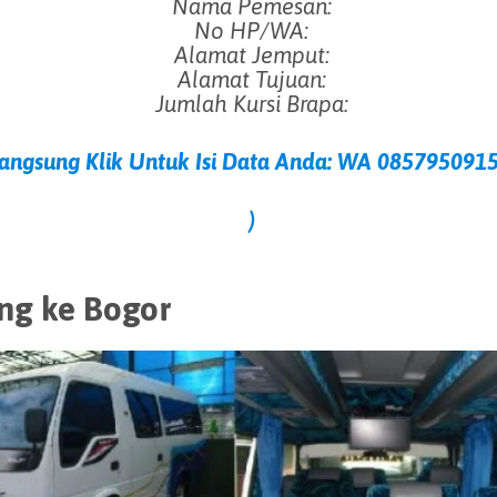
Nama Pemesan:
No HP/WA:
Alamat Jemput:
Alamat Tujuan:
Jumlah Kursi Brapa:
Langsung
Klik Untuk Isi Data Anda: WA 085795091
)
ng ke Bogor