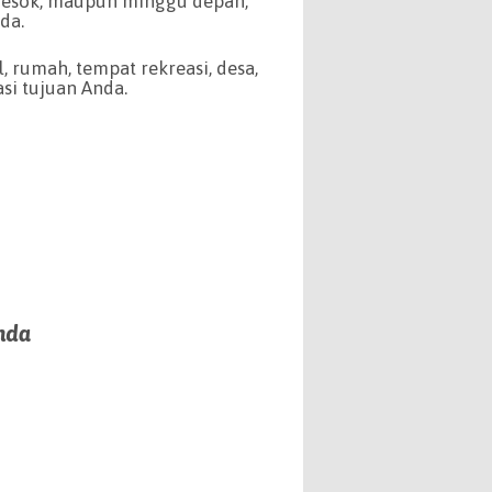
i esok, maupun minggu depan,
da.
 rumah, tempat rekreasi, desa,
i tujuan Anda.
nda