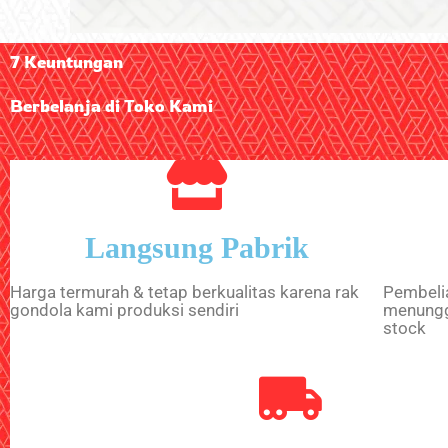
7 Keuntungan
Berbelanja di Toko Kami
Langsung Pabrik
Harga termurah & tetap berkualitas karena rak
Pembelia
gondola kami produksi sendiri
menungg
stock