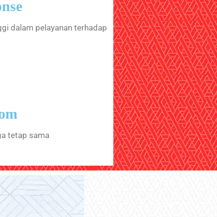
onse
ggi dalam pelayanan terhadap
tom
ga tetap sama