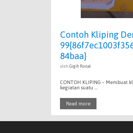
Contoh Kliping D
99{86f7ec1003f35
84baa}
oleh
Gigih Ronal
CONTOH KLIPING – Membuat klipi
kegiatan suatu …
Read more