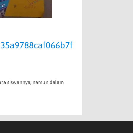
235a9788caf066b7f
para siswannya, namun dalam