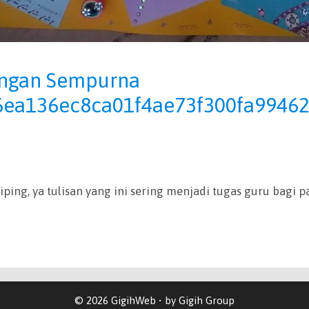
engan Sempurna
6ea136ec8ca01f4ae73f300fa9946
ng, ya tulisan yang ini sering menjadi tugas guru bagi 
© 2026 GigihWeb • by Gigih Group