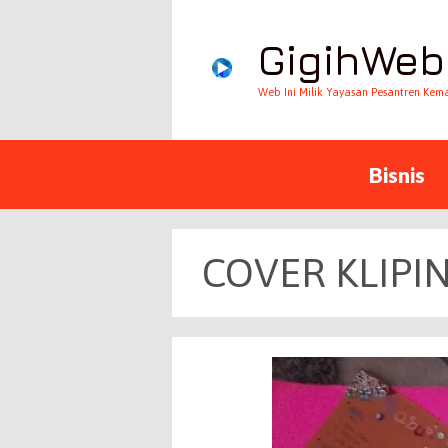
GigihWeb
Web Ini Milik Yayasan Pesantren Kem
Bisnis
COVER KLIPI