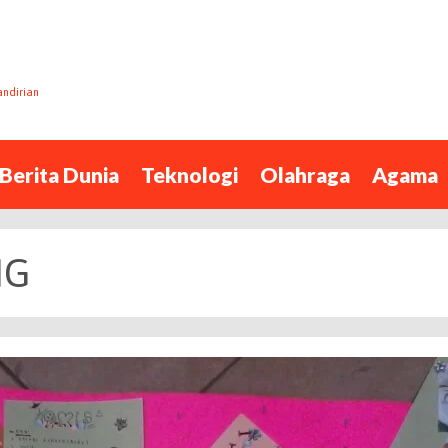
andirian
Berita Dunia
Teknologi
Olahraga
Agama
NG