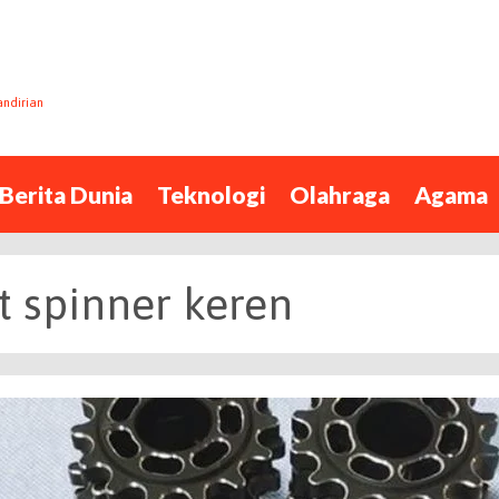
andirian
Berita Dunia
Teknologi
Olahraga
Agama
 spinner keren