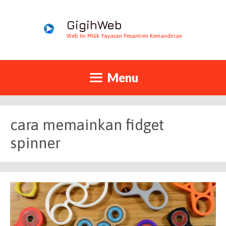
GigihWeb
Web Ini Milik Yayasan Pesantren Kemandirian
Menu
cara memainkan fidget
spinner