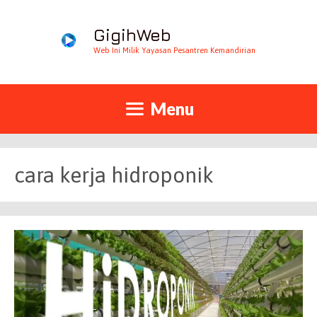
GigihWeb
Web Ini Milik Yayasan Pesantren Kemandirian
Menu
cara kerja hidroponik