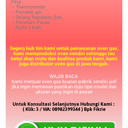
Fitur :
– Thermometer
– Pematik api
– Selang Regulator Gas
– Peredam Panas
– Roda + Kaki
Segera hub tim kami untuk pemesanan oven gas,
kami memproduksi oven sendiri sehingga tau
betul akan mutu dan kualitas produk kami, kami
juga distributor oven gas di jawa tengah.
WAJIB BACA
Kami menjual oven gas buatan pabrik sendiri jadi
jika ingin memesan pastikan dulu tipe model dan
ukuran yang ingin di pesan
Untuk Konsultasi Selanjutnya Hubungi Kami :
( Klik: 3 / WA: 08982399344 ) Bpk Fikrie