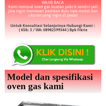
WAJIB BACA
Kami menjual oven gas buatan pabrik sendiri jadi
jika ingin memesan pastikan dulu tipe model dan
ukuran yang ingin di pesan
Untuk Konsultasi Selanjutnya Hubungi Kami :
( Klik: 3 / WA: 08982399344 ) Bpk Fikrie
Model dan spesifikasi
oven gas kami