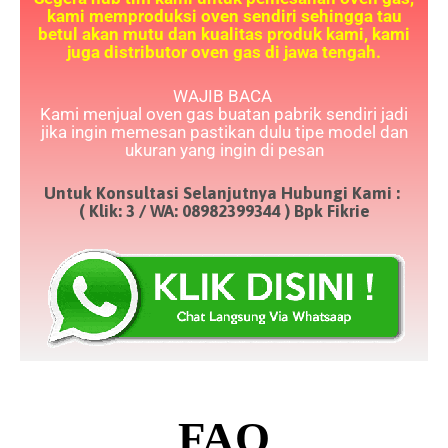
kami memproduksi oven sendiri sehingga tau
betul akan mutu dan kualitas produk kami, kami
juga distributor oven gas di jawa tengah.
WAJIB BACA
Kami menjual oven gas buatan pabrik sendiri jadi
jika ingin memesan pastikan dulu tipe model dan
ukuran yang ingin di pesan
Untuk Konsultasi Selanjutnya Hubungi Kami :
( Klik: 3 / WA: 08982399344 ) Bpk Fikrie
FAQ