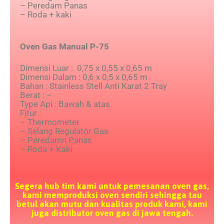
– Peredam Panas
– Roda + kaki
Oven Gas Manual P-75
Dimensi Luar : 0,75 x 0,55 x 0,65 m
Dimensi Dalam : 0,6 x 0,5 x 0,65 m
Bahan : Stainless Stell Anti Karat 2 Tray
Berat : –
Type Api : Bawah & atas
Fitur :
– Thermometer
– Selang Regulator Gas
– Peredamn Panas
– Roda + Kaki
Segera hub tim kami untuk pemesanan oven gas,
kami memproduksi oven sendiri sehingga tau
betul akan mutu dan kualitas produk kami, kami
juga distributor oven gas di jawa tengah.