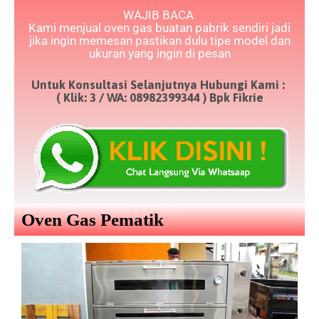
WAJIB BACA
Kami menjual oven gas buatan pabrik sendiri jadi
jika ingin memesan pastikan dulu tipe model dan
ukuran yang ingin di pesan
Untuk Konsultasi Selanjutnya Hubungi Kami :
( Klik: 3 / WA: 08982399344 ) Bpk Fikrie
Oven Gas Pematik