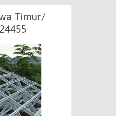
awa Timur/
824455