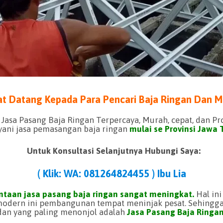
t Datang Kepada Para Pencari Baja Ringan Dan M
Jasa Pasang Baja Ringan Terpercaya, Murah, cepat, dan Pr
ani jasa pemasangan baja ringan
mulai se Provinsi Jawa 
Untuk Konsultasi Selanjutnya Hubungi Saya:
( Klik: WA: 081264824455 ) Ibu Lia
ntaan jasa pasang baja ringan sangat meningkat.
Hal in
modern ini pembangunan tempat meninjak pesat. Sehingg
dan yang paling menonjol adalah
Jasa Pasang Baja Ringan