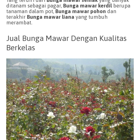
Yang terdiri dari
B
unga mawar semak
yang banyak
ditanam sebagai pagar,
Bunga mawar kerdil
berupa
tanaman dalam pot,
Bunga mawar pohon
dan
terakhir
Bunga mawar liana
yang tumbuh
merambat.
Jual Bunga Mawar Dengan Kualitas
Berkelas