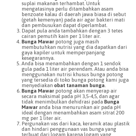
suplai makanan terhambat. Untuk
mengatasinya perlu ditambahkan asam
benzoate kalau di daerah jawa biasa di sebut
(getah kemenyan) pada air agar bakteri mati
dan pembusukan dapat diperlambat.
Dapat pula anda tambahkan dengan 3 tetes
cairan pemutih kain per 1 liter air.
Bunga Mawar
potong juga masih
membutuhkan nutrisi yang dia dapatkan dari
gaya kapiler untuk memperpanjang
kesegarannya.
Anda bisa menambahkan dengan 1 sendok
gula pada 1 liter air perendam. Atau anda bisa
menggunakan nutrisi khusus bunga potong
yang tersedia di toko bunga potong kami juga
menyediakan
obat tanaman bunga
.
Bunga Mawar
potong akan menyerap air
secara maksimal pada pH 3,5-4,5, dan agar
tidak menimbulkan dehidrasi pada
Bunga
Mawar
anda bisa menurunkan air pada pH
ideal dengan menambahkan asam sitrat 200
mg per 1 liter air.
Pergunakan vas dari kaca, keramik atau plastik
dan hindari penggunaan vas bunga yang
terbuat dari logam karena logam yang