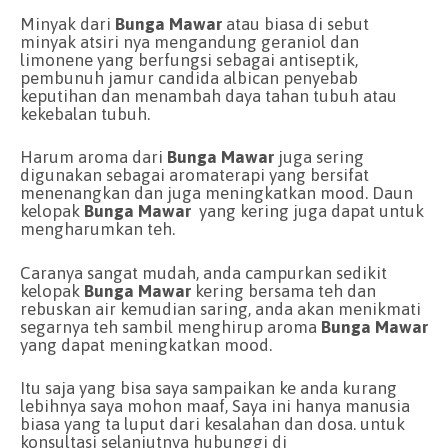
Minyak dari
Bunga Mawar
atau biasa di sebut
minyak atsiri nya mengandung geraniol dan
limonene yang berfungsi sebagai antiseptik,
pembunuh jamur candida albican penyebab
keputihan dan menambah daya tahan tubuh atau
kekebalan tubuh.
Harum aroma dari
B
unga Mawar
juga sering
digunakan sebagai aromaterapi yang bersifat
menenangkan dan juga meningkatkan mood. Daun
kelopak
B
unga Mawar
yang kering juga dapat untuk
mengharumkan teh.
Caranya sangat mudah, anda campurkan sedikit
kelopak
B
unga Mawar
kering bersama teh dan
rebuskan air kemudian saring, anda akan menikmati
segarnya teh sambil menghirup aroma
B
unga Mawar
yang dapat meningkatkan mood.
Itu saja yang bisa saya sampaikan ke anda kurang
lebihnya saya mohon maaf, Saya ini hanya manusia
biasa yang ta luput dari kesalahan dan dosa. untuk
konsultasi selanjutnya hubunggi di