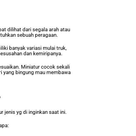
t dilihat dari segala arah atau
utuhkan sebuah peragaan.
ki banyak variasi mulai truk,
 kesusahan dan kemiripanya.
uaikan. Miniatur cocok sekali
geri yang bingung mau membawa
?
enis yg di inginkan saat ini.
apa: