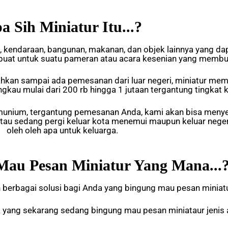
a Sih Miniatur Itu...?
 kendaraan, bangunan, makanan, dan objek lainnya yang dapa
dibuat untuk suatu pameran atau acara kesenian yang memb
ahkan sampai ada pemesanan dari luar negeri, miniatur memili
angkau mulai dari 200 rb hingga 1 jutaan tergantung tingkat
munium, tergantung pemesanan Anda, kami akan bisa menyes
 atau sedang pergi keluar kota menemui maupun keluar ne
oleh oleh apa untuk keluarga.
au Pesan Miniatur Yang Mana...
erbagai solusi bagi Anda yang bingung mau pesan miniatur j
da yang sekarang sedang bingung mau pesan miniataur jenis 